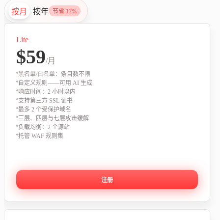
按月
按年
节省 17%
Lite
$59
/月
黑名单/白名单：条目数不限
自定义规则——可用 AI 生成
响应时间：2 小时以内
支持第三方 SSL 证书
最多 2 个受保护域名
三层、四层与七层攻击缓解
负载均衡：2 个源站
托管 WAF 规则集
注册